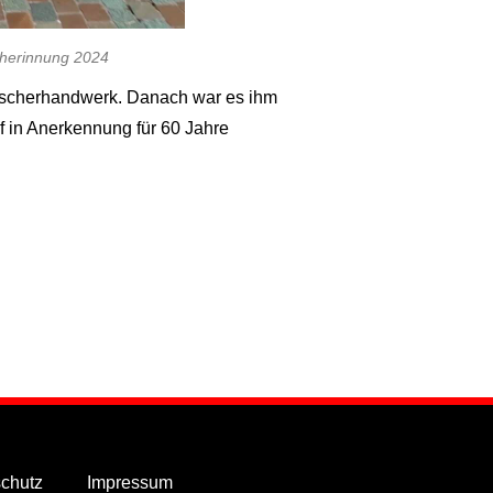
cherinnung 2024
eischerhandwerk. Danach war es ihm
ef
in Anerkennung
für 6
0 Jahre
chutz
Impressum