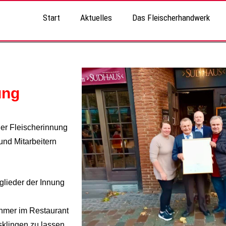
Start
Aktuelles
Das Fleischerhandwerk
ung
der Fleischerinnung
nd Mitarbeitern
glieder
der
Innung
nehmer im Restaurant
klingen zu lassen.