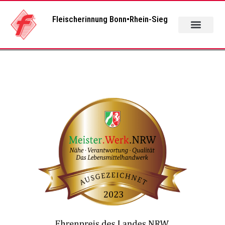
Fleischerinnung Bonn•Rhein-Sieg
Das Fleische
Regionale Wildv