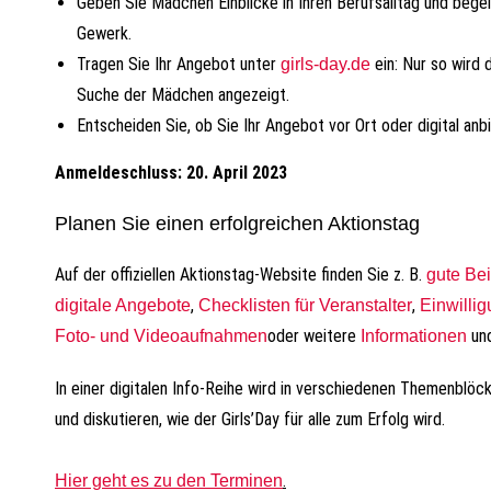
Geben Sie Mädchen Einblicke in Ihren Berufsalltag und begeis
Gewerk.
Tragen Sie Ihr Angebot unter
ein: Nur so wird d
girls-day.de
Suche der Mädchen angezeigt.
Entscheiden Sie, ob Sie Ihr Angebot vor Ort oder digital an
Anmeldeschluss: 20. April 2023
Planen Sie einen erfolgreichen Aktionstag
Auf der offiziellen Aktionstag-Website finden Sie z. B.
gute Bei
,
,
digitale Angebote
Checklisten für Veranstalter
Einwilli
oder weitere
un
Foto- und Videoaufnahmen
Informationen
In einer digitalen Info-Reihe wird in verschiedenen Themenblöc
und diskutieren, wie der Girls’Day für alle zum Erfolg wird.
.
Hier geht es zu den Terminen