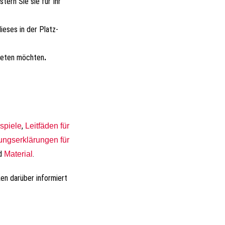
tern Sie sie für Ihr
ieses in der Platz-
bieten möchten
.
,
spiele
Leitfäden für
gungserklärungen für
d
.
Material
ken darüber informiert