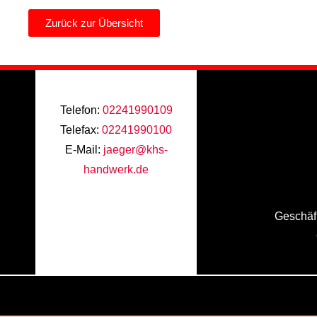
Zurück zur Übersicht
Telefon:
02241990109
Telefax:
02241990100
E-Mail:
jaeger@khs-
handwerk.de
Geschäft