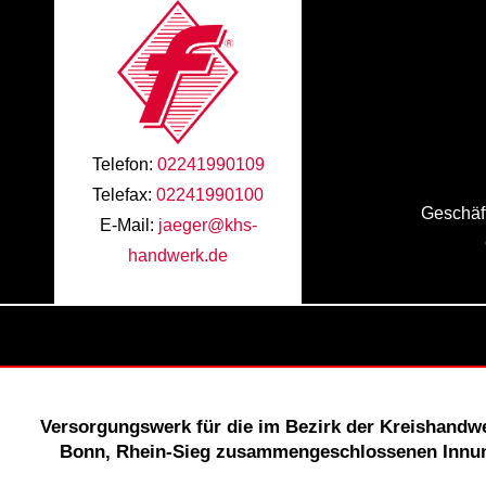
Telefon:
02241990109
Telefax:
02241990100
Geschäft
E-Mail:
jaeger@khs-
handwerk.de
Versorgungswerk für die im Bezirk der Kreishandw
Bonn, Rhein-Sieg zusammengeschlossenen Innun