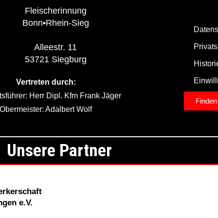
Fleischerinnung
Bonn•Rhein-Sieg
Datens
Privat
Alleestr. 11
53721 Siegburg
Histor
Einwil
Vertreten durch:
sführer: Herr Dipl. Kfm Frank Jäger
Finden
Obermeister: Adalbert Wolf
Unsere Partner
erkerschaft
gen e.V.